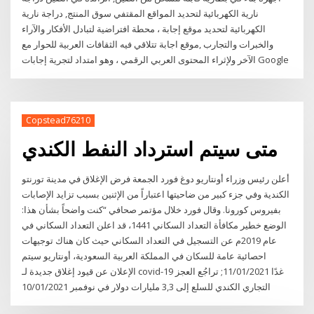
نارية الكهربائية لتحديد المواقع المقتفي سوق المنتج, دراجة نارية
الكهربائية لتحديد موقع إجابة ، محطة افتراضية لتبادل الأفكار والآراء
والخبرات والتجارب ,موقع اجابة تتلاقي فيه الثقافات العربية للحوار مع
الآخر ولإثراء المحتوى العربي الرقمي ، وهو امتداد لتجرية إجابات Google
Copstead76210
متى سيتم استرداد النفط الكندي
أعلن رئيس وزراء أونتاريو دوغ فورد الجمعة فرض الإغلاق في مدينة تورنتو
الكندية وفي جزء كبير من ضاحيتها اعتباراً من الإثنين بسبب تزايد الإصابات
بفيروس كورونا. وقال فورد خلال مؤتمر صحافي “كنت واضحاً بشأن هذا:
الوضع خطير مكافأة التعداد السكاني 1441، قد اعلن التعداد السكاني في
عام 2019م عن التسجيل في التعداد السكاني حيث كان هناك توجيهات
احصائية عامة للسكان في المملكة العربية السعودية، أونتاريو سيتم
الإعلان عن قيود إغلاق جديدة لـ covid-19 غدًا 11/01/2021; تراجُع العجز
التجاري الكندي للسلع إلى 3,3 مليارات دولار في نوفمبر 10/01/2021