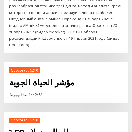
разнообразная техника трейдинга, методы анализа, среди
которых – свечной анализ, пожалуй, один из наиболее
Ежедневный анализ рынка Форекс на 21 января 2021 г
(видео AMarket) Ежедневный анализ рынка Форекс на 20
января 2021 г (видео AMarket) EUR/USD: обзор и
рекомендации Р. Шевченко от 19 января 2021 года (видео
FiboGroup)
Copstead76210
مؤشر الحياة الجوية
4‏‏/6‏‏/1442 بعد الهجرة
Copstead76210