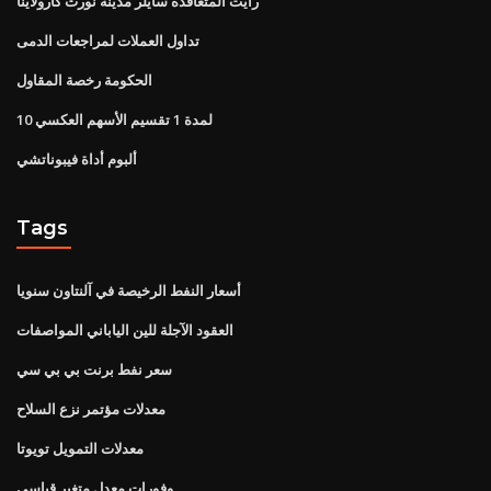
رايت المتعاقدة سايلر مدينة نورث كارولاينا
تداول العملات لمراجعات الدمى
الحكومة رخصة المقاول
10 لمدة 1 تقسيم الأسهم العكسي
ألبوم أداة فيبوناتشي
Tags
أسعار النفط الرخيصة في آلنتاون سنويا
العقود الآجلة للين الياباني المواصفات
سعر نفط برنت بي بي سي
معدلات مؤتمر نزع السلاح
معدلات التمويل تويوتا
وفورات معدل متغير قياسي