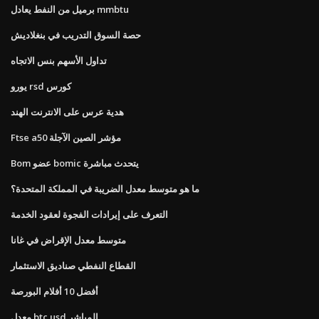
برميل من النفط يعادل mmbtu
حصة السوق التدريب في بنغلاديش
تداول الأسهم بنس الاتجاه
يورو rsd كورس
هدية عرس على الانترنت الهند
Ftse a50 مؤشر الصين الآجلة
Bom عضو bomic يتحدث مباشرة
ما هو متوسط ​​معدل الضريبة في المملكة المتحدة؟
التعرف على إيرادات الفجوة لعقود الخدمة
متوسط ​​معدل الإقراض في غانا
القطاع النفطي صناديق الاستثمار
أفضل 10 أفلام البورصة
معدل btc usd المباشر