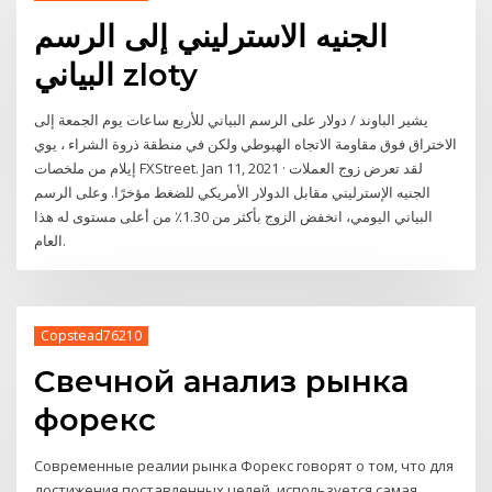
الجنيه الاسترليني إلى الرسم
البياني zloty
يشير الباوند / دولار على الرسم البياني للأربع ساعات يوم الجمعة إلى
الاختراق فوق مقاومة الاتجاه الهبوطي ولكن في منطقة ذروة الشراء ، يوي
إيلام من ملخصات FXStreet. Jan 11, 2021 · لقد تعرض زوج العملات
الجنيه الإسترليني مقابل الدولار الأمريكي للضغط مؤخرًا. وعلى الرسم
البياني اليومي، انخفض الزوج بأكثر من 1.30٪ من أعلى مستوى له هذا
العام.
Copstead76210
Свечной анализ рынка
форекс
Современные реалии рынка Форекс говорят о том, что для
достижения поставленных целей, используется самая