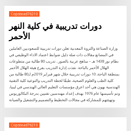
Copstead76210
دورات تدريبية في كلية النهر
الأحمر
وزارة الصناعة والثروة المعدنية تعلن دورات تدريبية للسعوديين العاملين
في المصانع مقالات ذات صلة دليل ضوابط اعتماد الاداء الوظيفي في
نظام نور 1438 هـ – مناهج عربية بالصور.. تدريب 80 طالبة من متطوعات
الهلال الأحمر بالباحة. نفذت إدارة التدريب بفرع هيئة الهلال الأحمر
بمنطقة الباحة، 10 دورات تدريبية خلال شهر فبراير 2019م لـ80 طالبة من
كلية الطب والعلوم الصحية، طبقًا لخطة التدريب والتوعية كلية التقنية
الهندسية بهون هي أحد اعرق مؤسسات التعليم العالي الهندسي في ليبيا،
وتم تأسيسها عام 1976 بهدف إعداد مهندسين تقنيين بدرجة البكالوريوس
وتهيئتهم للمشاركة في مجالات التخطيط والتصميم والتشغيل والصيانة.
Copstead76210