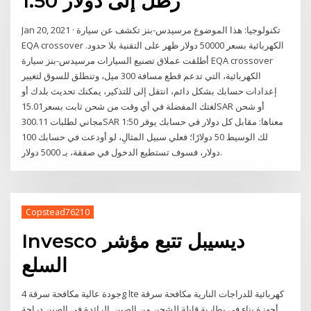
1.50 رطل إلى دولار
Jan 20, 2021 · تكنولوجيا: هذا الموضوع مرسيدس-بنز تكشف عن سيارة
EQA crossover الكهربائية بسعر 50000 دولار ظهر على التقنية بلا حدود.
أطلقت عملاق تصنيع السيارات مرسيدس-بنز سيارة EQA crossover
الكهربائية، التي تدعم قطع مسافة 300 ميل، وتنطلق للسوق لتغيير
إعدادات حسابك بشكل دائم، انتقل إلى للتذكير، يمكنك تحديث بلدك أو
لغتك المفضلة في أي وقت من شحن ثابت بسعر15.01SAR أو شحن
مجاني لطلبات 300.11SAR 1:50 معناها: مقابل كل دولار في حسابك يوفر
لك الوسيط 50 دولارًا؛ فعلي سبيل المثالِ، لو أودعت في حسابك 100
دولار، فسوف تستطيع الدخول في صفقة، بـ 5000 دولار.
Copstead76210
Invesco ديسيبل تتبع مؤشر
السلع
جودة عالية مكافحة سرقة 4g lte كهربائية للدراجات النارية مكافحة سرقة
أجهزة بناء في بطارية قابلة للشحن من الصين, الرائدة في الصين دراجة