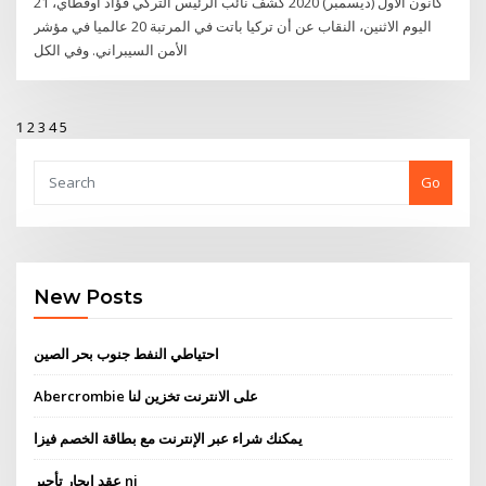
21 كانون الأول (ديسمبر) 2020 كشف نائب الرئيس التركي فؤاد أوقطاي،
اليوم الاثنين، النقاب عن أن تركيا باتت في المرتبة 20 عالميا في مؤشر
الأمن السيبراني. وفي الكل
1
2
3
4
5
Go
New Posts
احتياطي النفط جنوب بحر الصين
Abercrombie على الانترنت تخزين لنا
يمكنك شراء عبر الإنترنت مع بطاقة الخصم فيزا
عقد إيجار تأجير nj