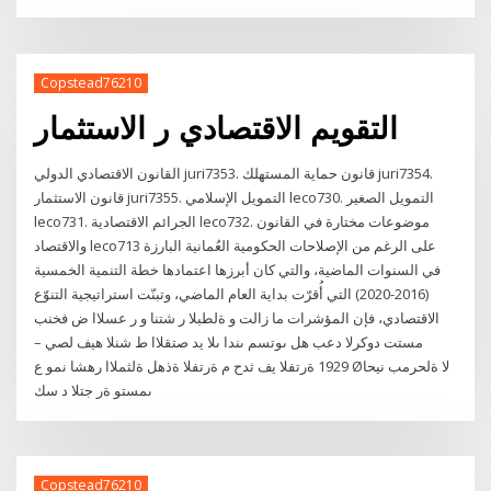
Copstead76210
التقويم الاقتصادي ر الاستثمار
القانون الاقتصادي الدولي juri7353. قانون حماية المستهلك juri7354.
قانون الاستثمار juri7355. التمويل الإسلامي leco730. التمويل الصغير
leco731. الجرائم الاقتصادية leco732. موضوعات مختارة في القانون
والاقتصاد leco713 على الرغم من الإصلاحات الحكومية العُمانية البارزة
في السنوات الماضية، والتي كان أبرزها اعتمادها خطة التنمية الخمسية
(2016-2020) التي أُقرّت بداية العام الماضي، وتبنّت استراتيجية التنوّع
الاقتصادي، فإن المؤشرات ما زالت و ةلطبلا ر شتنا و ر عسلاا ض فخنب
مستت دوكرلا دعب هل ىوتسم ىندا ىلا يد صتقلاا ط شنلا هيف لصي –
1929 ةرتفلا يف ثدح م ةرتفلا ةذهل ةلثملاا رهشا نمو ع Øلا ةلحرمب نيحا
ىمستو ةر جتلا د سك
Copstead76210