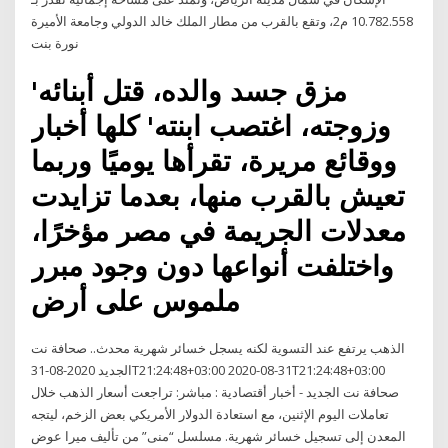
10.782.558 م2، وتقع بالقرب من مطار الملك خالد الدولي وجامعة الأميرة
نورة بنت
'مزق جسد والده، قتل أبنائه
وزوجته، اغتصب ابنته' كلها أخبار
ووقائع مريرة، تقرأها يوميًا وربما
تعيش بالقرب منها، بعدما تزايدت
معدلات الجريمة في مصر مؤخرًا،
واختلفت أنواعها دون وجود مبرر
ملموس على أرض
الذهب يرتفع عند التسوية لكنه يسجل خسائر شهرية محدث.. صحافة نت
الجديد 2020-08-31T21:24:48+03:00 2020-08-31T21:24:48+03:00
صحافة نت الجديد - أخبار أقتصادية : مباشر: تراجعت أسعار الذهب خلال
تعاملات اليوم الإثنين، مع استعادة الدولار الأمريكي بعض الزخم، ليتجه
المعدن إلى تسجيل خسائر شهرية. مسلسل “منى” من تأليف ميرا عوض