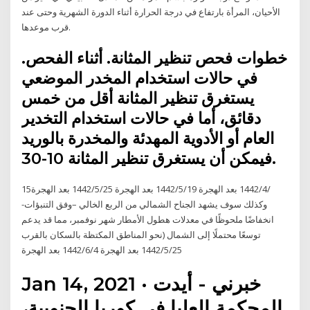
الأحيان، المرأة بارتفاع في درجة الحرارة أثناء الدورة الشهرية وحتى عند
قرب موعدها.
خطوات فحص تنظير المثانة. أثناء الفحص.
في حالات استخدام المخدر الموضعي
يستغرق تنظير المثانة أقل من خمس
دقائق، أما في حالات استخدام التخدير
العام أو الأدوية المهدئة والمخدرة بالوريد
فيمكن أن يستغرق تنظير المثانة 10-30.
15‏‏/4‏‏/1442 بعد الهجرة 19‏‏/5‏‏/1442 بعد الهجرة 25‏‏/5‏‏/1442 بعد الهجرة
وكذلك سوف يشهد الجناح الشمالي من الربع الخالي –وفق التنبؤات-
انخفاضًا ملحوظًا في معدلات هطول الأمطار شهر نوفمبر، مما قد يدعم
توسعًا محتملًا إلى الشمال (نحو المناطق المكتظة بالسكان بالقرب
25‏‏/5‏‏/1442 بعد الهجرة 4‏‏/6‏‏/1442 بعد الهجرة
Jan 14, 2021 · خبرني - أيدت
المحكمة العليا في كوريا الجنوبية،