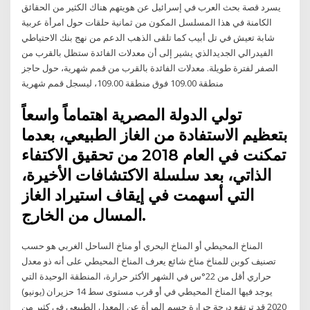
يسرد قصة بحث العرب في إسرائيل عن هويتهم هناك الكثير من الحقائق
الكامنة في هذا المسلسل المكون من ثمانية حلقات حول امرأة عربية
شابة تعيش في تل أبيب كما تلقى الذهب الدعم من نهج بنك الاحتياطي
الفيدرالي الجديدالذي يشير إلى أن معدلات الفائدة ستظل بالقرب من
الصفر لفترة طويلة. معدلات الفائدة بالقرب من قمم شهرية، حول حاجز
منطقة 109.00 فوق منطقة 109.00، ليسجل قمم شهرية
تولي الدولة المصرية اهتماماً واسعاً
بتعظيم الاستفادة من الغاز الطبيعي، بعدما
تمكنت في العام 2018 من تحقيق الاكتفاء
الذاتي، بعد سلسلة الاكتشافات الأخيرة،
التي أسهمت في إيقاف استيراد الغاز
المسال من الخارج.
المناخ المحيطي أو المناخ البحري أو مناخ الساحل الغربي هو حسب
تصنيف كوبن للمناخ مناخ شائع يعرف المناخ المحيطي على أنه ذو معدل
حراري أقل من 22°س في الشهر الأكثر حرارة، المنطقة الوحيدة التي
يوجد فيها المناخ المحيطي في أو قرب مستوى سط 14 حزيران (يونيو)
2020 قد ترتفع درجة حرارة جسم المرأة عن المعدل الطبيعي في كثير من