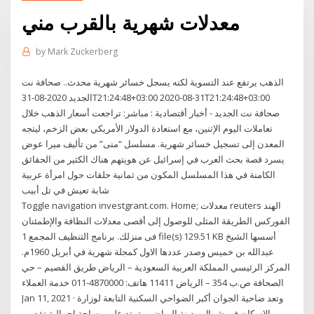
معدلات شهرية بالقرب مني
by
Mark Zuckerberg
الذهب يرتفع عند التسوية لكنه يسجل خسائر شهرية محدث.. صحافة نت
الجديد 2020-08-31T21:24:48+03:00 2020-08-31T21:24:48+03:00
صحافة نت الجديد - أخبار أقتصادية : مباشر: تراجعت أسعار الذهب خلال
تعاملات اليوم الإثنين، مع استعادة الدولار الأمريكي بعض الزخم، ليتجه
المعدن إلى تسجيل خسائر شهرية. مسلسل “منى” من تأليف ميرا عوض
يسرد قصة بحث العرب في إسرائيل عن هويتهم هناك الكثير من الحقائق
الكامنة في هذا المسلسل المكون من ثمانية حلقات حول امرأة عربية
شابة تعيش في تل أبيب
Toggle navigation investgrant.com. Home; معدلات reuters الهند
الفوركس الطريقة المثلى للوصول إلى أقصى معدلات النظافة والإطمئنان
فى منزلك. برنامج التنظيف المجمع 1 file(s) 129.51 KB أسسها الشيخ
عبدالله بن خميس وصدر عددها الاول كمجلة شهرية في أبريل 1960م.
المركز الرئيسي المملكة العربية السعودية – الرياض طريق القصيم – حي
الصحافة ص.ب 354 – الرياض 11411 هاتف: 4870000-011 خدمة العملاء
Jan 11, 2021 · وتعد ضاحية الجوان أكبر الضواحي السكنية التابعة لوزارة
الإسكان في شمال مدينة الرياض، وتمتد على مساحة إجمالية تقدر بـ