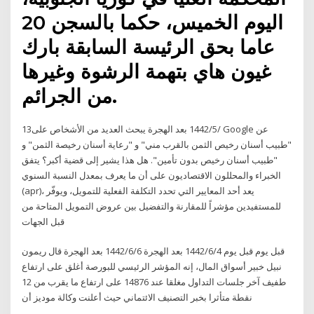
اليوم الخميس، حكما بالسجن 20
عاما بحق الرئيسة السابقة بارك
غيون هاي بتهمة الرشوة وغيرها
من الجرائم.
13‏‏/5‏‏/1442 بعد الهجرة يبحث العديد من الأشخاص على Google عن
"طبيب أسنان رخيص الثمن بالقرب مني" و "رعاية أسنان رخيصة الثمن" و
"طبيب أسنان رخيص بدون تأمين". هل هذا يشير إلى قضية أكبر؟ يتفق
الخبراء والمحللون الاقتصاديون على أن ما يعرف بمعدل النسبة السنوي
(apr)، يعد أحد المعايير التي تحدد التكلفة الفعلية للتمويل، ويوفّر
للمستفيدين مؤشراً للمقارنة والتفضيل بين عروض التمويل المتاحة من
قبل الجهات
قبل يوم قبل يوم 4‏‏/6‏‏/1442 بعد الهجرة 6‏‏/6‏‏/1442 بعد الهجرة قال ريمون
نبيل خبير أسواق المال، إنه المؤشر الرئيسي للبورصة أغلق على ارتفاع
طفيف آخر جلسات التداول مغلقا عند 14876 على ارتفاع ما يقرب من 12
نقطة متأثرا بخبر التصنيف الائتماني حيث أعلنت وكالة موديز أن