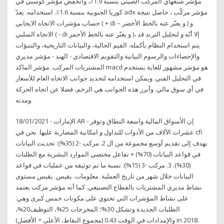
مؤشر شنغهاي المركب الصيني بنسبة 1.9٪، وانخفض مؤشر كوسبي في
كوريا الجنوبية بنسبة 1.6٪. استخدامه. يعدّ adx مؤشر مركّب ، حاصل نتيجة
حساب مؤشرات الاتجاه الايجابي ( + di – و يعبّر عنه بالخط الأخضر ) و
الاتجاه السلبي ( - di و يعبّر عنه بالخط الأحمر )، إلا أنّه و لتحليل الترند قد
يتم استخدام النظام بأكمله. القيم الحالية، والبيانات التاريخية، والتنبؤات
والإحصاءات والرسوم البيانية والتقويم الاقتصادي - الهند - مؤشر مديري
المشتريات المركب. مؤشر الماكد macd هو مؤشر مشهور للغاية يستخدم
في التحليل الفني. ويمكن استخدامه لتحديد جوانب الاتجاه العام للأسعار
في أي سوق مالي. وأبرز هذه الجوانب هي الزخم، فضلا عن اتجاه الحركة
ومدته.
18/01/2021 - الإمارات AR - إن الأسواق المالية واسعة النطاق وتوفر
عشرات الآلاف من الأدوات للتداول و امكانية المضاربة عليها. نحن في cfi
نهدف إلى تقديم أوسع مجموعة من ال 2. مركب -2 (35%): تحديث البيانات
في قواعد البيانات (70%) + تفاعل مختصي الموارد البشرية مع الطلبات
(30%). 3. مركب -3 (15%): نسبة ما تم توثيقه من عمليات في قواعد
البيانات خلال شهر من تاريخ العملية. ﻣﻌﻠﻮﻣﺎﺕ. ﻳﻘﻴﺲ. يقيس مستوى
نشاط مديري المشتريات بالقطاع التصنيعي. كما أنه مؤشر مركب يعتمد
على نشاط المؤشرات التي تحتوي على مكونات خمس كبرى وهي:
الطلبات الجديدة وتشكل 30%؛ المخرجات 25%، التوظيف20%،
والإمدادات في الوقت 0.43 (مجموع النقاط، الأعلى = الأفضل) in 2018.