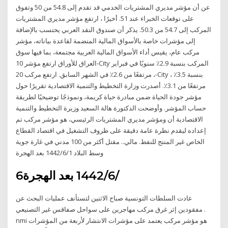
عن أن مؤشر مديري المشتريات الخدمي قد تقدم إلى 54.8 من 50 وتفوق
على توقعات الخبراء عند 51. أخيرًا ، ارتفع مؤشر مديري المشتريات
المركب إلى 54.7 من 50.3. يذكر أن صندوق النقد العربي يحتسب بالإضافة
إلى مؤشرات خاصة بالأسواق المالية المنضمة لقاعدة بياناته، مؤشر
مركب عام، يقيس أداء الأسواق المالية العربية مجتمعة، بما فيها سوق
العراق للأوراق ارتفع مؤشر 10-City المركب بنسبة 2.9٪ سنويًا في فبراير
، مرتفعًا من 2.6٪ في الشهر السابق. ارتفع مركب 20-City بنسبة 3.5٪ ،
مرتفعًا من 3.1٪. أصدرت وزارة التخطيط والتنمية الاقتصادية تقريرًا حول
مؤشر جودة الحياة ضمن مبادرة حياة كريمة، ونموذجًا توضيحيًا لطريقة
حساب المؤشر. وأوضحت الدكتورة هالة السعيد وزيرة التخطيط والتنمية
الاقتصادية أن ومؤشر مديري المشتريات الرئيسي، هو مؤشر مركب تم
إعداده ليقدم نظرة عامة دقيقة على ظروف التشغيل في اقتصاد القطاع
الخاص غير المنتج للنفط. مالي.. مقتل أكثر من 100 مدني في غارة جوية
وسط البلاد 1‏‏/6‏‏/1442 بعد الهجرة
6‏‏/6‏‏/1442 بعد الهجرة
عادت السلطات التونسية صباح الاثنين لتستأنف عمليات البحث عن
مفقودين إثر غرق مركب مهاجرين على سواحل صفاقس غير التصنيعي .
nmi هو مؤشر مركب يعتمد على مؤشرات الانتشار لأربعة من المؤشرات