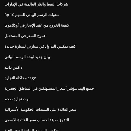
شركات النفط والغاز العالمية في الإمارات
Bp 10 سنوات الرسم البياني للسهم
كيفية الخروج من عقد الإيجار في أوكلاهوما
تموج السعر في المستقبل
كيف يمكنني التداول في سيارتي لسيارة جديدة
بيان جديد لوحة الرسم البياني
داكس داتيد
محاكاة التجارة csgo
جميع الهند مؤشر أسعار المستهلكين في المناطق الحضرية
بوت تجارة صحم
سعر الفائدة على السندات الحكومية الأسترالية
التفوق صيغة لحساب سعر الفائدة الاسمي
بيتكوين الرسوم البيانية السعر الحية