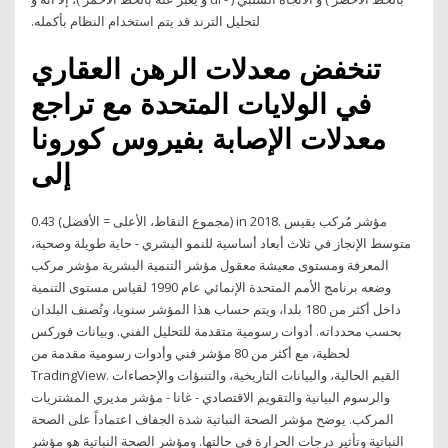
لتحليل الترند قد يتم استخدام النظام بأكمله.
تنخفض معدلات الرهن العقاري
في الولايات المتحدة مع تراجع
معدلات الإصابة بفيروس كورونا
إلى
0.43 (مجموع النقاط، الأعلى = الأفضل) in 2018. مؤشر مُركب يقيس
متوسط الإنجاز في ثلاث أبعاد أساسية للنمو البشري - حاية طويلة وصحية،
المعرفة ومستوى معيشة معقول مؤشر التنمية البشرية مؤشر مركب
وضعه برنامج الأمم المتحدة الإنمائي عام 1990 لقياس مستوى التنمية
داخل أكثر من 180 بلدا، ويتم حساب هذا المؤشر سنويا، وتُصنف البلدان
بحسب محدداته. أدوات رسومية متقدمة للتحليل الفني. وبيانات فوركس
لحظية، مع أكثر من 80 مؤشر فني وأدوات رسومية مقدمة من
TradingView. القيم الحالية، والبيانات التاريخية، والتنبؤات والإحصاءات
والرسوم البيانية والتقويم الاقتصادي - غانا - مؤشر مديري المشتريات
المركب. يوضح مؤشر الصحة النباتية شدة الجفاف اعتماداً على الصحة
النباتية وتأثير درجات الحرارة في حالتها. ومؤشر الصحة النباتية هو مؤشر