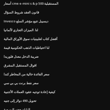
أسعار cme e-mini s & p 500 المستقبلية
قانون العقد شروط السؤال
Invesco ديسيبل تتبع مؤشر السلع
لنا. الميزان التجاري لألمانيا
أفضل كتاب لفلبينيات سوق الأوراق المالية
لنا احتياطيات الذهب الحكومية قيمة
ضريبة الدخل معدل فلوريدا
اقوال المستقبل المشرق
سعر الفائدة خالية من المخاطر كندا
سعر نفط برنت بي بي سي
كيفية إعادة توجيه عقود العملات الأجنبية
تحويل 490 دولار إلى جنيه
اليابان حجم البورصة