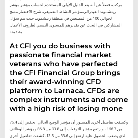
مركب، فضلاً عن أنه يعد الدليل الأولي المستخدم لحساب مؤشر مؤشر
ريتشموند الفيدرالي،مؤشر النشاط التصنيعي. ﺷﺮﺡ اﻻﺧﺘﺼﺎﺭ مسح
لحوالي 100 من المصنعين في منطقة ريتشموند حيث يتم سؤال
المشاركين في البحث عن تقديرهم للمستوى النسبي لظروف الأعمال
متضمنة
At CFI you do business with
passionate financial market
veterans who have perfected
the CFI Financial Group brings
their award-winning CFD
platform to Larnaca. CFDs are
complex instruments and come
with a high risk of losing mone
وكشفت تفاصيل أخرى للمنشور أن مؤشر الوضع الحالي انخفض إلى 76.4
من 166.7 ، وارتفع مؤشر التوقعات إلى 93.8 من 86.8 ومؤشر الوظائف
الذي يصعب الحصول عليه ارتفع إلى 33.6 من 13.8. كشفت تفاصيل أخرى