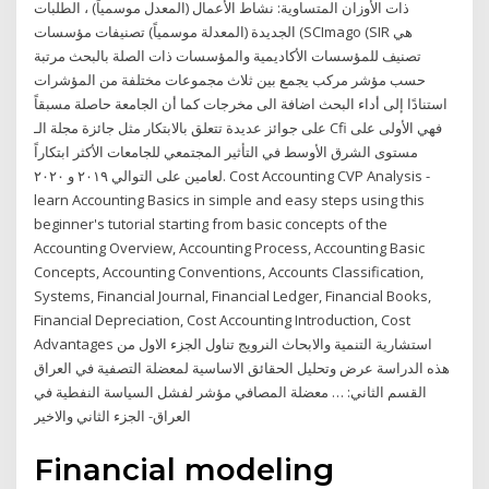
ذات الأوزان المتساوية: نشاط الأعمال (المعدل موسمياً) ، الطلبات
الجديدة (المعدلة موسمياً) تصنيفات مؤسسات (SCImago (SIR هي
تصنيف للمؤسسات الأكاديمية والمؤسسات ذات الصلة بالبحث مرتبة
حسب مؤشر مركب يجمع بين ثلاث مجموعات مختلفة من المؤشرات
استنادًا إلى أداء البحث اضافة الى مخرجات كما أن الجامعة حاصلة مسبقاً
على جوائز عديدة تتعلق بالابتكار مثل جائزة مجلة الـ Cfi فهي الأولى على
مستوى الشرق الأوسط في التأثير المجتمعي للجامعات الأكثر ابتكاراً
لعامين على التوالي ٢٠١٩ و ٢٠٢٠. Cost Accounting CVP Analysis -
learn Accounting Basics in simple and easy steps using this
beginner's tutorial starting from basic concepts of the
Accounting Overview, Accounting Process, Accounting Basic
Concepts, Accounting Conventions, Accounts Classification,
Systems, Financial Journal, Financial Ledger, Financial Books,
Financial Depreciation, Cost Accounting Introduction, Cost
Advantages استشارية التنمية والابحاث النرويج تناول الجزء الاول من
هذه الدراسة عرض وتحليل الحقائق الاساسية لمعضلة التصفية في العراق
القسم الثاني: … معضلة المصافي مؤشر لفشل السياسة النفطية في
العراق- الجزء الثاني والاخير
Financial modeling