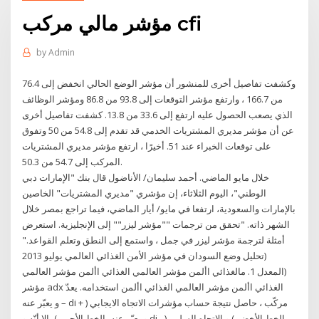
مؤشر مالي مركب cfi
by
Admin
وكشفت تفاصيل أخرى للمنشور أن مؤشر الوضع الحالي انخفض إلى 76.4
من 166.7 ، وارتفع مؤشر التوقعات إلى 93.8 من 86.8 ومؤشر الوظائف
الذي يصعب الحصول عليه ارتفع إلى 33.6 من 13.8. كشفت تفاصيل أخرى
عن أن مؤشر مديري المشتريات الخدمي قد تقدم إلى 54.8 من 50 وتفوق
على توقعات الخبراء عند 51. أخيرًا ، ارتفع مؤشر مديري المشتريات
المركب إلى 54.7 من 50.3.
خلال مايو الماضي. أحمد سليمان/ الأناضول قال بنك "الإمارات دبي
الوطني"، اليوم الثلاثاء، إن مؤشري "مديري المشتريات" الخاصين
بالإمارات والسعودية، ارتفعا في مايو/ أيار الماضي، فيما تراجع بمصر خلال
الشهر ذاته. "تحقق من ترجمات ""مؤشر ليزر"" إلى الإنجليزية. استعرض
أمثلة لترجمة مؤشر ليزر في جمل ، واستمع إلى النطق وتعلم القواعد."
(تحليل وضع السودان في مؤشر الأمن الغذائي العالمي يوليو 2013
(المعدل 1. ‫م‬‫الغذائي‬ ‫األمن‬ ‫مؤشر‬ ‫العالمي‬ ‫الغذائي‬ ‫األمن‬ ‫مؤشر‬ ‫العالمي‬
‫الغذائي‬ ‫األمن‬ ‫مؤشر‬ ‫العالمي‬ ‫الغذائي‬ ‫األمن استخدامه. يعدّ adx مؤشر
مركّب ، حاصل نتيجة حساب مؤشرات الاتجاه الايجابي ( + di – و يعبّر عنه
بالخط الأخضر ) و الاتجاه السلبي ( - di و يعبّر عنه بالخط الأحمر )، إلا أنّه و