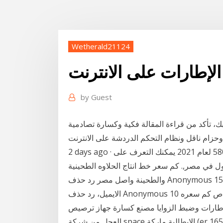
Wetherald21124
لإطارات على الانترنت
by
Guest
، تأكد من قراءة المقالة فكية وكسارة تصادمية
2 days ago · القاهرة - بواسطة ايمان عبدالله - السيارة الرياضية إيجل 580 لعام 2021 يمكنك التعرف على
اول في مصر,. كم سعر خط انتاج الحلاوه الطحينية
والطحينة واصل مصر رد حذف Anonymous 15 أغسطس 2019 8:32 ص الرجاء ارسال التفاصيل على
الايميل، رد حذف Anonymous 10 سبتمبر 2019 2:33 ص كم سعره [email protected] ماكينة ترصيص
لاطارات وضبط الزوايا مصنع كسارة جهاز ترصيص
العجل من شركة space الإيطالية ماركة (er 165) . قبل:بيع الات صنع البلاط في . الدردشة على الانترنت 37