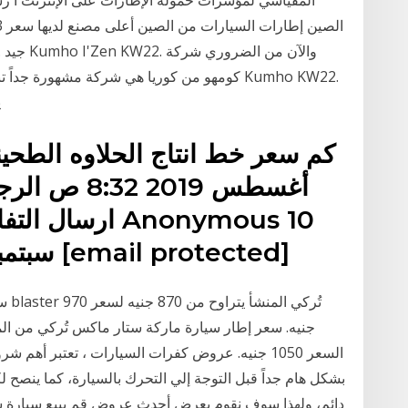
جيد . من
كومهو من كوريا هي شركة مشهورة جداً تنتج إطا
ي
كم سعر خط انتاج الحلاوه الطحي
ارسال التفاصيل
سبتمبر 2019 2:33 ص كم سعره [email protected]
السعر 1050 جنيه. عروض كفرات السيارات ، تعتبر أه
بشكل هام جداً قبل التوجة إلي التحرك بالسيارة، كما ينصح 
دائم، ولهذا سوف نقوم بعرض أحدث عروض قم ببيع سيارة سيا