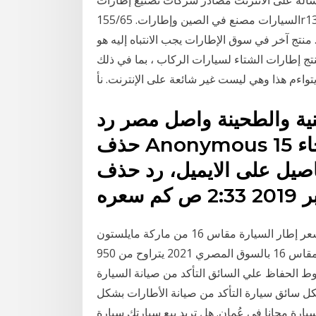
السيارات مصنع في الصين وإطارات. 155/65r13 الصين إطارات السيارات من الصين أعلى مصنع لديها سعر
تج آخر في سوق الإطارات يجب الانتباه إليه هو Kumho I'Zen KW22. والآن من الضروري شركة
رات الشتاء لسيارات الركاب ، بما في ذلك Kumho KW22.
تواءم هذا وهي ليست غير شائعة على الإنترنت. نأ
نية والطحينة واصل مصر رد
حذف Anonymous 15 أغسطس 2019 8:32 ص الرجاء
 على الايميل، رد حذف Anonymous 10
سعر إطار السيارة مقاس 16 من ماركة مايلستون blaster تُركي المنشأ يتراوح من 870 جنيه لسعر 970
جنيه. سعر إطار سيارة ماركة ستار ماكس تُركي من المقاس 16 بالسوق المصري 2021 يتراوح من 950
م شروط الحفاظ علي السائق التأكد من صيانة السيارة
لكل سائق سيارة التأكد من صيانة الأطارات بشكل
رة مجانا في عُمان. هل تريد بيع سيارتك سيارة