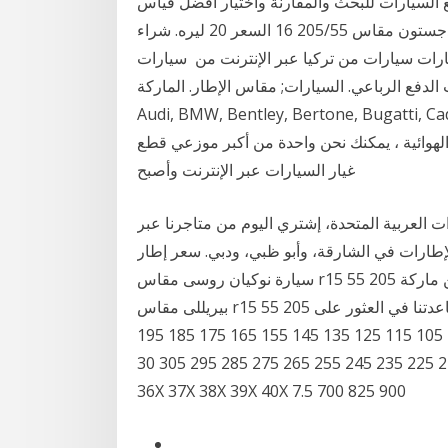
لسيارات للبحث والمقارنة واختيار أفضل قياس
لإطارات سيارتك. 8 كانون الأول (ديسمبر) 2020 اطار بريدجستون مقاس 205/55 16 السعر 20 ليره. شراء
طارات سيارات من تركيا عبر الإنترنت من سيارات
عي. السيارات; مقاس الإطار. الماركة, Alfa Romeo, Alpina, Aston Martin,
Audi, BMW, Bentley, Bertone, B كانون الأول (ديسمبر) 2019 ابحث عن
لهوائية ، يمكنك نحن واحدة من أكبر موزعي قطع
غيار السيارات عبر الإنترنت وأصبح
العربية المتحدة، إشتري اليوم من متاجرنا عبر
إطارات في الشارقة، وأبو ظبي، ودبي. سعر إطار
سيارة نوكيان روسى مقاس r15 55 205 فى مصر من 1060 لسعر 1150 جنيها. سعر إطار سيارة من ماركة
بيريللى مقاس r15 55 205 المنشأ تركى وروسى من 1400 لسعر 1500 جنيه. لمساعدتنا في العثور على
الإطارات المناسبة لسيارتك يرجى تحديد ما يلي : العرض - 105 115 125 135 145 155 165 175 185 195
205 215 225 235 245 255 265 275 285 295 305 30X 315 31X 325 32X 335 33X 345 34X 355 35X
36X 37X 38X 39X 40X 7.5 700 825 900