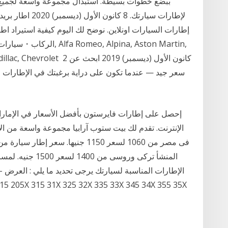
ببضع خطوات بسيطة. استبدال مجموعة واسعة لجميع ا
إطارات السيارات اونلاين. نوضح لك اليوم كيفية استيراد ا
الركاب・سيارات الدفع الربا
ugatti, Cadillac, Chevrolet 2
سعر جيد — عندما تكون على دراية برغبتك في الإطارات ا
إحصل على إطارات فايرستون بأفضل الأسعار في الإمارات 
الإنترنت. تقدم لك بيت ستوب آرابيا مجموعة واسعة من ال