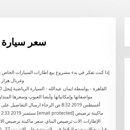
سعر سيارة ا
إذا كنت تفكر في بدء مشروع بيع اطارات السيارات الخاص بك
وغربال هزاز وحزام ناقل ونظام التحكم الدردشة على الانترنت
مواصفاتها وإمكانياتها وأيضا العيوب وسعرها المتد
الإطارات. الات ترصيص البناي. سعر ماكينة ترصيص ا