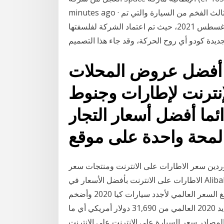
minutes ago · سعر مازدا 6 2021 فل كامل. سيارة مازدا 6 الجيل الثالث الفخم من السيارة والتي تم
استعراضها في معرض موسكو للسيارات المقام في اغسطس 2021، حيث تم اعتماد الشركة لفلسفتها
جديدة كودو أي روح الحركة، وقد جاء هذا التصميم
ن أفضل عروض المحلات
لإنترنت لإطارات وجنوط
ما أفضل أسعار التجار
دين سعر الاطارات على الانترنت ومنتجات سعر
الاطارات على الانترنت بأفضل الأسعار في Alibaba.com 29‏‏/11‏‏/1441 بعد الهجرة انكشف سعر كيا تيلورايد
2020 الجديدة كلياً رسمياً على الانترنت ، لنعلم كم يبلغ السعر العالمي لأجدد سيارات كيا 2020 وأضخم
سيارات كيا الإنتاجية في نفس الوقت .. سيبدأ سعر كيا تيلورايد 2020 العالمي من 31,690 دولار أمريكي أي ما
صادر سعر السيارة على الانترنت على الانترنت