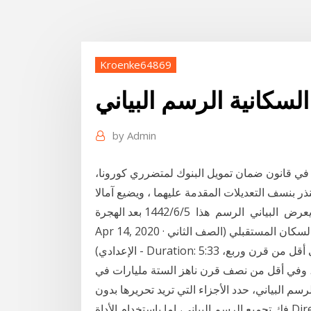
Kroenke64869
 السكانية الرسم البياني
by
Admin
ما في قانون ضمان تمويل البنوك لمتضرري كورونا،
ذر بنسف التعديلات المقدمة عليهما ، ويضيع آمالا
Apr 14, 2020 · الرسم البياني : تمثيل البيانات السكانية والتنبؤ بتعداد السكان المستقبلي (الصف الثاني
الإعدادي) - Duration: 5:33 ويظهر من الرسم البياني، أن سكان العالم تضاعف في أقل من قرن وربع،
 في عام 1975 إلى 4 مليار نسمة، وفي أقل من نصف قرن ناهز الستة مليارات في
ل من عقدين يرتفع بمقدار 1,2 لتحرير الرسم البياني، حدد الأجزاء التي تريد تحريرها بدون
فك تجميع الرسم البياني، إما باستخدام الأداة Direct Selection أو Group Selection (). ترتبط عناصر