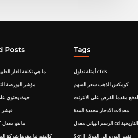
d Posts
Tags
أمثلة تداول cfds
ما هي تكلفة الغاز الطب
كومكس الذهب سعر السهم
مؤشر البورصة التاي
لدفع مقدما القرض على الانترنت
حيث يحتوي عل
معدلات الادخار محددة المدة
فيشر م
الرسم البياني معدل cd التاريخية
ما هو معدل 
Skrill تغيير اليورو إلى الدولار
كاليفورنيا مقرها شركة الما