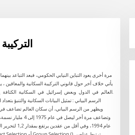
التركيبة
مرة أخرى يعود التباين النيابي الحكومي، فبعد التباعد بينه
يأتي خلاف آخر حول قانوني التركيبة السكانية والمعاقين ، ين
5‏‏/6‏‏/1442 بعد الهجرة ‎ هذا ‎ الرسم ‎ البياني ‎ يعرض ‎ الكثافة ‎ السكانية ‎ في ‎ إسرائيل ‎ وبعض ‎ الدول ‎ في ‎ العالم.
وتضاعف مرة أخر ليصل
عام 1994، وفي أق