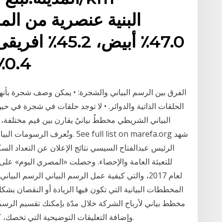
0.4٪ آسيوية، 0.02٪ جزري
الفرق بين الرسم البياني والشجرة: • يمكن وصف شجرة بأن
الحلقات الذاتية والدوائر. • لا توجد حلقات في شجرة في ح
البياني الشريطي مخططٌ بيانيٌ يقارن بين قيم مختلفة، وت
وتُعرف الرسومات البيانية الشريطية
للتعبئة العامة والإحصاء. وحصلت «المصري اليوم» على ن
لعام 2017، والتي كيفية عمل الرسم البياني الرسم الب
المخططات البيانية التي تكون فيها الزيادة أو النقصان ب
مخطط بياني لأرباح الشركة خلال مدّة بإمكنك تقسيم الرسم 
وإضافة التعليقات التوضيحية التي تخصك، كل ذلك من دون التأثير على السرعة أو الاستقرار.