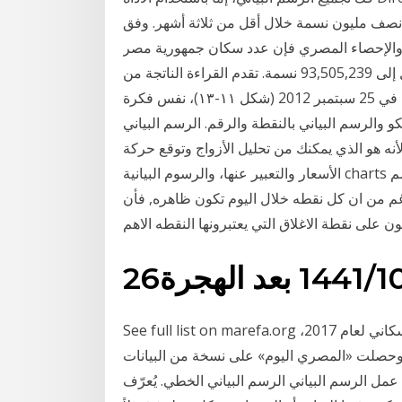
 نصف مليون نسمة خلال أقل من ثلاثة أشهر. وفق
ئة والإحصاء المصري فإن عدد سكان جمهورية مصر
العربية في العاشر من آب/أغسطس من عام 2017 وصل إلى 93,505,239 نسمة. تقدم القراءة الناتجة من
الرسم البياني الموجي لستاندرد أند بورز بإعداد 0.75 نقطة في 25 سبتمبر 2012 (شكل ١١-١٣)، نفس فكرة
م البياني بالنقطة والرقم. الرسم البياني chart من أهم أدوات
أنه هو الذي يمكنك من تحليل الأزواج وتوقع حركة
الأسعار والتعبير عنها، والرسوم البيانية charts ليست في الفوركس فقط، بل موجودة في جميع الرسم
رغم من ان كل نقطه خلال اليوم تكون ظاهره, فأن
See full list on marefa.org شهد الرئيس عبدالفتاح السيسي نتائج الإعلان عن التعداد السكاني لعام 2017،
ء. وحصلت «المصري اليوم» على نسخة من البيانات
 السكاني لعام 2017، والتي كيفية عمل الرسم البياني الرسم البياني الخطي. يُعرّف