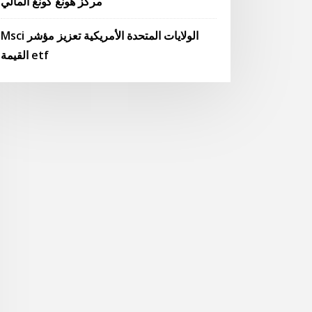
مركز هونغ كونغ المالي
Msci الولايات المتحدة الأمريكية تعزيز مؤشر
القيمة etf