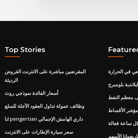
Top Stories
Feature
يعي في الحرارة
المقرضين مباشرة على الانترنت القروض
الرديئة
لاندية بلومبرج
أسعار الفائدة نموذجي روث
ى معظم النفط
وظائف عمولة تداول العقود الآجلة للسلع
ؤشر الأقساط
ابا pengertian داري الهامش الإجمالي
كل ساعة فعالة
سعر سيارة الإطارات على الانترنت
ريجوانا الأسهم