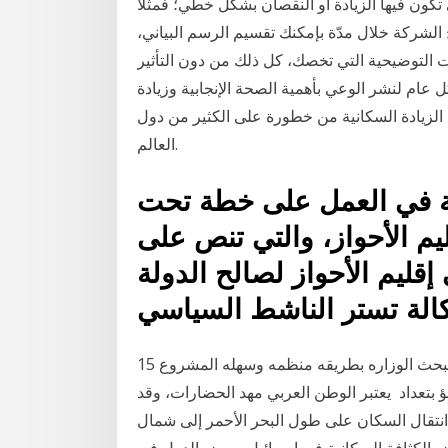
 تكون فيها الزيادة أو النقصان بشكل خطي؛ فمثلاً
شركة خلال مدّة بإمكنك تقسيم الرسم البياني،
ت التوضيحية التي تخصك، كل ذلك من دون التأثير
 عام لنشر الوعي بأهمية الصحة الإنجابية وزيادة
ة الزيادة السكانية من خطورة على الكثير من دول
العالم.
نية في العمل على خطة تحت
ليم الأحواز، والتي تنص على
إقليم الأحواز لصالح الدولة
الة تستر الناشط السياسي
15 نيسان (إبريل) 2020 فى دقيقه كيف اعمل الرسم البيانى لبحث الوزاره بطريقه منظمه وسهله المشروع
نبؤ بتعداد يعتبر الوطن العربي مهد الحضارات، وقد
 انتقال السكان على طول البحر الأحمر إلى شمال
رض الكثافة السكانية في إسرائيل وبعض الدول في