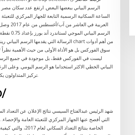
الرسم البياني ببعضها البعض. ارتفع عدد سكان مصر
الساعة السكانية الرسمية التابعة للجهاز المركزي للتعب
الرسالة التي يقدمها الرسم البياني رينكو والرس
سوق الفوركس بل هو الأداة الأولى من حيث الأهمية نظراً ل
البياني الخطي الاكثر استخداما هو الرسم اليومي. وعلى ال
تركيز المتداولون يكون على نقطة الاغلاق التي يعتبرونها النقطه الاهم.
26‏‏/10‏‏/1441 بعد الهجرة
التي أفصح عنها الجهاز المركزي للتعبئة العامة والإحصا
الخاصة بنتائج التعداد