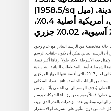
(1958.5/sq ميل) .البنية عنصرية من المدينة
47.0٪ أبيض، 45.2٪ افريقى، أمريكية أصلية 0.4٪،
ها حالة متخصصة من الرسم البياني مع عدم وجود
ين أن الرسم البياني يمكن أن يكون حلقات. الرسم
مثل فيه الأشرطة الأكثر طولاً أرقامًا أكبر قيمة.
 أيضًا بالمخططات البيانية الشريطية. See full list on marefa.org شهد
الرئيس عبدالفتاح السيسي نتائج الإعلان عن التعداد السكاني لعام 2017، التي أفصح عنها الجهاز المركزي
سخة من البيانات الخاصة بنتائج التعداد السكاني
ياني الخطي. يُعرّف الرسم البياني الخطي بأنّه نوع من
شكل خطي؛ فمثلاً يقوم بعض رؤساء الشركات برسم
البياني، وتطبيق عدة مؤشرات بالقدر الذي تريد،