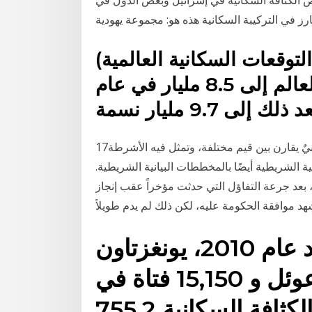
(المصدر: التوقعات السكانية العالمية). العالم في 2100.
يُتوقع أن يصل عدد سكان العالم إلى 8.5 مليار في عام
17‏‏/5‏‏/1442 بعد الهجرة الرسم البياني الشريطي مخططٌ بيانيٌ يقارن بين قيم مختلفة، وتمثل فيه الأشرطة
انية الشريطية أيضًا بالمخططات البيانية الشريطية.
، بعد جرعة التفاؤل التي حدثت مؤخراً عقب إنجاز
التركيبة السكانية. وفقا لتعداد عام 2010، يونغزتاون
تحتوي على 26,839 عوئل و 15,150 فتاة في
المدينة.تبلغ الكثافة السكانية 755.2/km ²