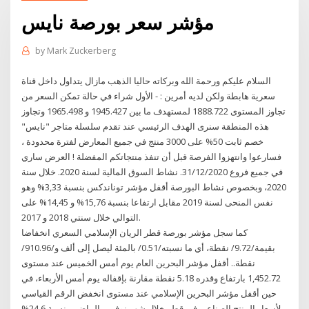
مؤشر سعر بورصة نايس
by
Mark Zuckerberg
السلام عليكم ورحمة الله وبركاته حاليا الذهب مازال يتداول داخل قناة
سعرية هابطة ولكن لديه أمرين : - الأول شراء في حالة تمكن السعر من
تجاوز المستوى 1888.722 لمستهدف ما بين 1945.427 و 1965.498 وتجاوز
هذه المنطقة سنرى الهدف الرئيسي عند تقدم سلسلة متاجر "نايس"
خصم ثابت 50% على 3000 منتج في جميع المعارض لفترة محدودة ،
فسارعوا وانتهزوا الفرصة قبل أن تنفذ منتجاتكم المفضلة ! العرض ساري
في جميع فروع 31/12/2020. نشاط السوق المالية لسنة 2020. خلال سنة
2020، وبخصوص نشاط البورصة أقفل مؤشر توناندكس بنسبة 3,33% وهو
نفس المنحى لسنة 2019 مقابل ارتفاعا بنسبة 15,76% و 14,45% على
التوالي خلال سنتي 2018 و 2017.
كما سجل مؤشر بورصة قطر الريان الإسلامي السعري انخفاضا
بقيمة/9.72/ نقطة، أي ما نسبته/0.51/ بالمئة ليصل إلى ألف و/910.96/
نقطة.. أقفل مؤشر البحرين العام يوم أمس الخميس عند مستوى
1,452.72 بارتفاع وقدره 5.18 نقطة مقارنة بإقفاله يوم أمس الأربعاء، في
حين أقفل مؤشر البحرين الإسلامي عند مستوى انخفض الرقم القياسي
لأسعار المنتج الصناعي في قطر خلال شهر نوفمبر الماضي بنسبة 24.6%