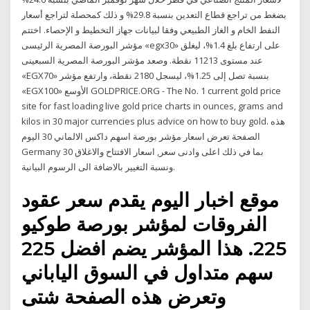
بضغط من تراجع قطاع التعدين بنسبة 29.8% و ذلك كمحصلة لتراجع أسعار
النفط الخام و الغاز الطبيعي وفقا لبيانات جهاز التخطيط و الإحصاء. اختتم
مؤشر البورصة المصرية الرئيسى «egx30» على ارتفاع بلغ 1.4%، ليغلق
عند مستوى 11213 نقطة. وصعد مؤشر البورصة المصرية السبعينى
«EGX70» بنسبة تصل إلى 1.25%، ليسجل 2180 نقطة، وارتفع مؤشر
«EGX100» الأوسع GOLDPRICE.ORG - The No. 1 current gold price
site for fast loading live gold price charts in ounces, grams and
kilos in 30 major currencies plus advice on how to buy gold. هذه
الصفحة تعرض اسعار مؤشر بورصة اسهم داكس الالماني 30 اليوم
Germany 30 بما في ذلك اعلى وادنى سعر, اسعار الافتتاح والاغلاق
ونسبة التغيير بالاضافة الى الرسوم البيانية.
موقع اخبار اليوم يقدم سعر عقود
الفروقات لمؤشر بورصة طوكيو
225. هذا المؤشر يضم افضل 225
سهم متداول في السوق الياباني
وتعرض هذه الصفحة شتى