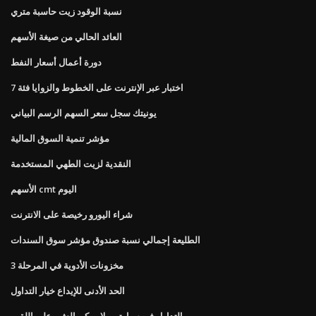
نسبة الوقود زيت حاسبة متري
العائد الحالي من صيغة الأسهم
دورة أعمال أسعار النفط
اختبار عبر الإنترنت على الخطوط والزوايا فئة 7
يونيتك سجل سعر السهم الرسم البياني
مؤشر تنمية السوق المالية
النقدية لزيت الطهي المستخدمة
الأسهم cmt اليوم
شراء اليورو رخيصة على الانترنت
الطليعة إجمالي نسبة صندوق مؤشر سوق السندات
مخزونات الأدوية في المرحلة 3
الحد الأدنى للإيداع خيار التداول
التداول في سيارتي ولا يمكن العثور على اللقب