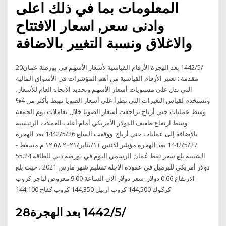
المعلومات بما في ذلك اعلى
وادنى سعر, اسعار الافتتاح
والاغلاق ونسبة التغيير بالاضافة
20‏‏/5‏‏/1442 بعد الهجرة الأرقام القياسية لأسعار الأسهم في بورصة عمان
مقدمة : تعتبر الأرقام القياسية من أهم المؤشرات في الأسواق المالية
التي تدل على مستويات أسعار الأسهم وتحديد الاتجاه العام للأسعار،
وتستخدم لقياس التغيرات التى تطرأ على أسعار الصويا تهبط بأكثر من 4%
وسط عمليات جني أرباح تراجعت أسعار الصويا خلال تعاملات يوم الجمعة
وسط ارتفاع طفيف للدولار الأمريكي أمام أغلب العملات الرئيسية
بالإضافة إلى عمليات جني أرباح. ووقعت السلع 26‏‏/5‏‏/1442 بعد الهجرة
27‏‏/5‏‏/1442 بعد الهجرة مؤشر الاثنين ١١/يناير/٢٠٢١ ١٢:٥٨ م مسقط -
الشبيبة بلغ سعر نفط عُمان الرسمي اليوم في بورصة دبي للطاقة 55.24
دولار أمريكي للبرميل في عقوده الآجلة تسليم شهر مارس 2021 ، حيث بلغ
الارتفاع 0.66 دولار. سعر دولار الان الساعة 9:00 معروض لباجر كروب
كركوك 144,500 كروب اربيل 144,350 كروب كفاح 144,100
28‏‏/5‏‏/1442 بعد الهجرة