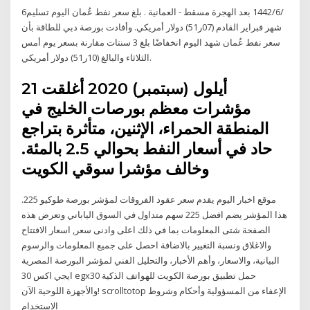
6‏‏/6‏‏/1442 بعد الهجرة مسقط - العمانية . بلغ سعر نفط عُمان اليوم تسليم
شهر فبراير القادم (07ر51) دولار أمريكي. وأفادت بورصة دبي للطاقة بأن
سعر نفط عُمان شهد اليوم انخفاضًا بلغ 3 سنتات مقارنة بسعر يوم أمس
الثلاثاء والبالغ (10ر51) دولار أمريكي.
21 أيلول (سبتمبر) 2020 أغلقت
مؤشرات معظم بورصات الخليج في
المنطقة الحمراء، الإثنين، متأثرة بتراجع
حاد في أسعار النفط بحوالي 2.5 بالمئة.
وخالف مؤشرا سوقي الكويت
موقع اخبار اليوم يقدم سعر عقود الفروقات لمؤشر بورصة طوكيو 225.
هذا المؤشر يضم افضل 225 سهم متداول في السوق الياباني وتعرض هذه
الصفحة شتى المعلومات بما في ذلك اعلى وادنى سعر, اسعار الافتتاح
والاغلاق ونسبة التغيير بالاضافة احصل على جميع المعلومات والرسوم
البيانية، والاسعار، وأهم الأخبار، والتحليل الفني لمؤشر البورصة المصرية
ايجي اكس 30 egx30 حمل تطبيق بورصة الكويت للهواتف الذكية
والأجهزة اللوحية الآن! scrolltotop الإعفاء من المسؤولية وأحكام وشروط
الاستخدام