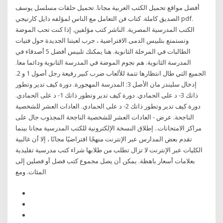
أفضل مواقع تحميل الكتب العربية مجانا. تحميل حلقات مسلسل يوسف
الصديق كاملة. كتاب فن التعامل مع الناس لمؤلفه دايل كارنيجي pdf.
الكتب المدرسية المصرية. الناشر كتب مؤلفين. إذا كنت تحب الموضة
وتستمتع بتلبيس الدمى الافتراضية ، جرب لعبتنا الجديدة حول فتيات
الطالبات في المرحلة الثانوية. هنا يمكنك تلبيس أفضل 5 أصدقاء في
المدرسة الثانوية. هم نجوم الموضة في المدرسة الثانوية ودائما معا.
الجميع التي طال انتظارها تتمة للألعاب ضرب كبير رفيعة رجل أصول 1 و 2.
إدخال سليندر مان الأصل 3: المدرسة المهجورة. دورة كيف تدير وتطور
ذاتك 3- د على الحمادي. دورة كيف تدير وتطور ذاتك 1- د على الحمادي.
دورة كيف تدير وتطور ذاتك 2- د على الحمادي. العادات العشر للشخصية
الناجحة. عرض - العادات العشر للشخصية الناجحة المجذوب جال على
مراكز الامتحانات.. إطلاق النسخة الإلكترونية للكتب المدرسية مجانا بينما
تقدم بعض المدارس عبر الإنترنت منهجًا افتراضيًا مجانًا ، إلا أن غالبية
الكليات عبر الإنترنت لا تزال تطلب من طلابها شراء كتب مدرسية تقليدية
بعلامات أسعار باهظة. يمكن أن يصل مجموع كتب فصل أو فصلين إلى
المئات. ومع