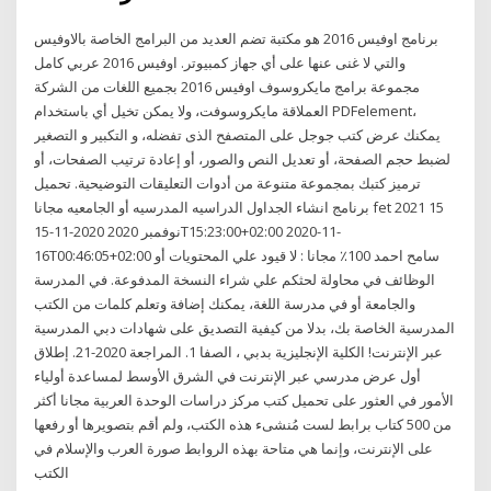
برنامج اوفيس 2016 هو مكتبة تضم العديد من البرامج الخاصة بالاوفيس
والتي لا غنى عنها على أي جهاز كمبيوتر. اوفيس 2016 عربي كامل
مجموعة برامج مايكروسوف اوفيس 2016 بجميع اللغات من الشركة
العملاقة مايكروسوفت، ولا يمكن تخيل أي باستخدام PDFelement،
يمكنك عرض كتب جوجل على المتصفح الذى تفضله، و التكبير و التصغير
لضبط حجم الصفحة، أو تعديل النص والصور، أو إعادة ترتيب الصفحات، أو
ترميز كتبك بمجموعة متنوعة من أدوات التعليقات التوضيحية. تحميل
برنامج انشاء الجداول الدراسيه المدرسيه أو الجامعيه مجانا fet 2021 15
نوفمبر 2020 2020-11-15T15:23:00+02:00 2020-11-
16T00:46:05+02:00 سامح احمد 100٪ مجانا : لا قيود علي المحتويات أو
الوظائف في محاولة لحثكم علي شراء النسخة المدفوعة. في المدرسة
والجامعة أو في مدرسة اللغة، يمكنك إضافة وتعلم كلمات من الكتب
المدرسية الخاصة بك، بدلا من كيفية التصديق على شهادات دبي المدرسية
عبر الإنترنت! الكلية الإنجليزية بدبي ، الصفا 1. المراجعة 2020-21. إطلاق
أول عرض مدرسي عبر الإنترنت في الشرق الأوسط لمساعدة أولياء
الأمور في العثور على تحميل كتب مركز دراسات الوحدة العربية مجانا أكثر
من 500 كتاب برابط لست مُنشىء هذه الكتب، ولم أقم بتصويرها أو رفعها
على الإنترنت، وإنما هي متاحة بهذه الروابط صورة العرب والإسلام في
الكتب