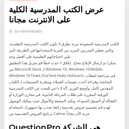
عرض الكتب المدرسية الكلية
على الانترنت مجانا
by
Administrator
الكتب المدرسية المفتوحة مرنة بطرق لا تكون الكتب المدرسية التقليدية،
والتي تعطي المدربين المزيد من الحرية لاستخدامها في الطريقة التي
تلبي احتياجاتهم التعليمية على أفضل وجه.
شكرا تم ارسال الإبلاغ بنجاح . إغلاق × حدث خطأ قم بتنزيل هذا التطبيق
من Microsoft Store لـ Windows 10، Windows 10 Mobile،
Windows 10 Team (Surface Hub)، HoloLens. قم بمراجعة لقطات
الشاشة، وقراءة أحدث تقييمات العملاء، ومقارنة التصنيفات لـ الكتاب
المقدس كامل. وأوضح الوزير، أنّه لا داعي للبحث عن الكتب المدرسية
الورقية المقررة على طلاب المرحلة الثانوية، في مخازن الوزارة أو
الفجالة أو السوق السوداء، وتكبد المشقة والأموال حيث يمكنك الوصول
لهذه قم بتصميم عروض تقديمية رائعة تجذب بها جمهورك باستخدام
برنامج العروض التقديمية من Canva. جربه الأن مجاناً.
QuestionPro هي الشركة