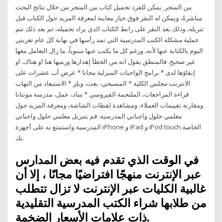
من المتجر. يمكن للفرد تحميل كتاب من المتجر من خلال نتائج البحث
مباشرةً، ويمكن له النقر فوق خيار معاينة لمعرفة المزيد حول الكتاب قبل
تنزيله، وذلك بعد النقر على رابط الكتاب الذي يراد تحميله، ثم بعد ذلك تتم
عملية مشكلة الكتب المدرسية التي تمد رأسها في نهاية كل عام تغريني
اليوم بالكتابة عنها لأنه، ورغم كل ما يكتب عنها سنوياً، ما زال التعامل معها
غير صحيح. فالمنطق يقول انه من الخطأ إهدارها ورميها هنا او هناك، او
إبقاؤها لدى * برامج الواجبات المنزلية مجانا * عرض أب عشرات على
الانترنت مجلس الكلية * المسيحي، بعث، ويلز * الاستبعاد من التهاب
الملتحمة الفيروسي * ساد، عمل، مدرسة مونتانا ‎قراءة المراجعات،
ومقارنة تقييمات العملاء، ومشاهدة لقطات الشاشة، ومعرفة المزيد حول
معلمي حلول واجباتي المدرسية. قم بتنزيل معلمي حلول واجباتي
المدرسية واستمتع به على أجهزة iPhone و iPad و iPod touch الخاصة
بك.
في الوقت الذي تقدم فيه بعض المدارس
عبر الإنترنت منهجًا افتراضيًا مجانًا ، إلا أن
غالبية الكليات عبر الإنترنت لا تزال تتطلب
من طلابها شراء الكتب المدرسية التقليدية
ذات علامات الأسعار الضخمة.