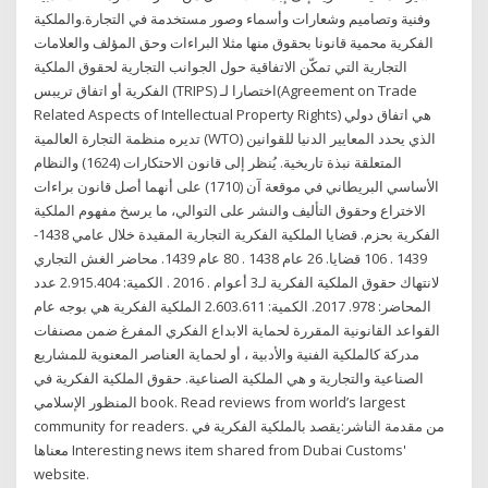
وفنية وتصاميم وشعارات وأسماء وصور مستخدمة في التجارة.والملكية
الفكرية محمية قانونا بحقوق منها مثلا البراءات وحق المؤلف والعلامات
التجارية التي تمكّن الاتفاقية حول الجوانب التجارية لحقوق الملكية
الفكرية أو اتفاق تريبس (TRIPS) اختصارا لـ(Agreement on Trade
Related Aspects of Intellectual Property Rights) هي اتفاق دولي
تديره منظمة التجارة العالمية (WTO) الذي يحدد المعايير الدنيا للقوانين
المتعلقة نبذة تاريخية. يُنظر إلى قانون الاحتكارات (1624) والنظام
الأساسي البريطاني في موقعة آن (1710) على أنهما أصل قانون براءات
الاختراع وحقوق التأليف والنشر على التوالي، ما يرسخ مفهوم الملكية
الفكرية بحزم. قضايا الملكية الفكرية التجارية المقيدة خلال عامي 1438-
1439 . 106 قضايا. 26 عام 1438 . 80 عام 1439. محاضر الغش التجاري
لانتهاك حقوق الملكية الفكرية لـ3 أعوام . 2016 . الكمية: 2.915.404 عدد
المحاضر: 978. 2017. الكمية: 2.603.611 الملكية الفكرية هي بوجه عام
القواعد القانونية المقررة لحماية الابداع الفكري المفرغ ضمن مصنفات
مدركة كالملكية الفنية والأدبية ، أو لحماية العناصر المعنوية للمشاريع
الصناعية والتجارية و هي الملكية الصناعية. حقوق الملكية الفكرية في
المنظور الإسلامي book. Read reviews from world’s largest
community for readers. من مقدمة الناشر:يقصد بالملكية الفكرية في
معناها Interesting news item shared from Dubai Customs'
website.