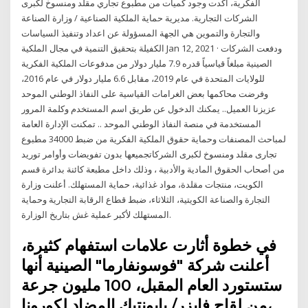
الفكرية، أكدت وجود كميات من مطبوع تجاري مقلد ومنسوخ لكبرى
الشركات التجارية. مديرية حماية الملكية الصناعية / وزارة الصناعة
والتجارة والتموين هي الجهة المسؤولة عن اعداد وتنفيذ السياسات
الكفيلة بتحقيق التنمية في مجال الملكية Jan 12, 2021 · ودفعت الشركات
الصينية مبلغاً قياسياً قدره 7.9 مليار دولار من مدفوعات الملكية الفكرية
للولايات المتحدة في عام 2019، مقابل 6.6 مليار دولار في عام 2016،
وفرضت محاكمها بعض الغرامات القياسية على النفاذ الوطني الموحد
عزيزنا العميل.. يمكنك الدخول عن طريق اسم المستخدم وكلمة المرور
المستخدمة في منصة النفاذ الوطني الموحد .. تمكنت الإدارة العامة
لمباحث المصنفات وحماية حقوق الملكية الفكرية من ضبط 34000 مطبوع
تجارى مقلد ومنسوخ لكبرى الشركاتجميعها بدون تفويضات وأوامر توريد
من أصحاب الحقوق المادية والأدبية ، وذلك داخل مطبعة كائنة بدائرة قسم
الكويت، منتجات مقلدة، مواد غذائية، حماية المستهلك. أعلنت وزارة
التجارة والصناعة الكويتية، الثلاثاء، ضبط قطاع الرقابة التجارية وحماية
المستهلك لأكبر عملية غش بتاريخ الوزارة.
في خطوة أثارت علامات استفهام كثيرة،
أعلنت شركة "فوسونفارما" الصينية أنها
ستستورد العام المقبل، 100 مليون جرعة
من لقاح فايزر/ بايونتيك المضاد لكورونا،