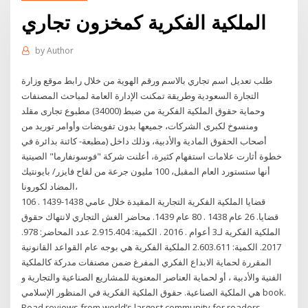
الملكية الفكرية كمخزون تجاري
by
Author
طلب تعديل اسم تجاري بالاسم ورقم الهوية من خلال رابط موقع وزارة
التجارة السعودية وطريقة تمكنت الإدارة العامة لمباحث المصنفات
وحماية حقوق الملكية الفكرية من ضبط (34000) مطبوع تجارى مقلد
ومنسوخ لكبرى الشركات، جميعها بدون تفويضات وأوامر توريد من
أصحاب الحقوق المادية والأدبية، وذلك داخل (مطبعة- كائنة بدائرة في
خطوة أثارت علامات استفهام كثيرة، أعلنت شركة "فوسونفارما" الصينية
أنها ستستورد العام المقبل، 100 مليون جرعة من لقاح فايزر/ بايونتيك
المضاد لكورونا،
قضايا الملكية الفكرية التجارية المقيدة خلال عامي 1438-1439 . 106
قضايا. 26 عام 1438 . 80 عام 1439. محاضر الغش التجاري لانتهاك حقوق
الملكية الفكرية لـ3 أعوام . 2016 . الكمية: 2.915.404 عدد المحاضر: 978.
2017. الكمية: 2.603.611 الملكية الفكرية هي بوجه عام القواعد القانونية
المقررة لحماية الابداع الفكري المفرغ ضمن مصنفات مدركة كالملكية
الفنية والأدبية ، أو لحماية العناصر المعنوية للمشاريع الصناعية والتجارية و
هي الملكية الصناعية. حقوق الملكية الفكرية في المنظور الإسلامي book.
Read reviews from world’s largest community for readers. من