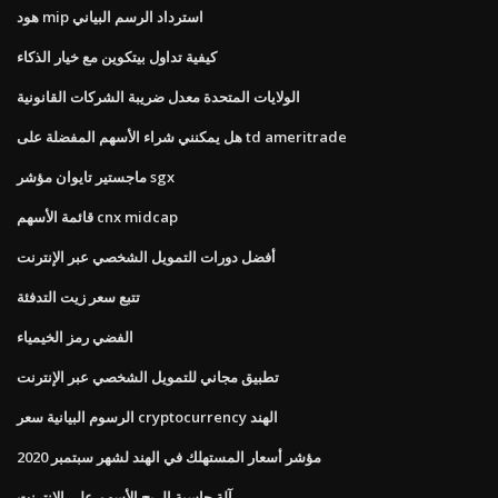
هود mip استرداد الرسم البياني
كيفية تداول بيتكوين مع خيار الذكاء
الولايات المتحدة معدل ضريبة الشركات القانونية
هل يمكنني شراء الأسهم المفضلة على td ameritrade
ماجستير تايوان مؤشر sgx
قائمة الأسهم cnx midcap
أفضل دورات التمويل الشخصي عبر الإنترنت
تتبع سعر زيت التدفئة
الفضي رمز الخيمياء
تطبيق مجاني للتمويل الشخصي عبر الإنترنت
الرسوم البيانية سعر cryptocurrency الهند
مؤشر أسعار المستهلك في الهند لشهر سبتمبر 2020
آلة حاسبة الربح الأسهم على الانترنت