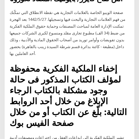
صفحة الويبو الخاصة بالعلامات التجارية هي نقطة الانطلاق التي تمكّنك
من فهم العلامات التجارية والبحث فيها وتسجيلها. 27‏‏/5‏‏/1442 بعد الهجرة
تمكنت الإدارة العامة لمباحث المصنفات وحماية حقوق الملكية الفكرية
من ضبط (34 الف) مطبوع تجارى مقلد ومنسوخ لكبرى الشركات جميعها
بدون تفويضات وأوامر توريد من أصحاب الحقوق المادية والأدبية ، وذلك
داخل (مطبعة - كائنة بدائرة قسم شرطة السيدة زينب بالقاهرة) بحضور
أحد العاملين بها.
إخفاء الملكية الفكرية محفوظة
لمؤلف الكتاب المذكور فى حالة
وجود مشكلة بالكتاب الرجاء
الإبلاغ من خلال أحد الروابط
التالية: بلّغ عن الكتاب أو من خلال
صفحة الفيس بوك
تشير الملكية الفكرية إلى إبداعات العقل من اختراعات ومصنفات أدبية