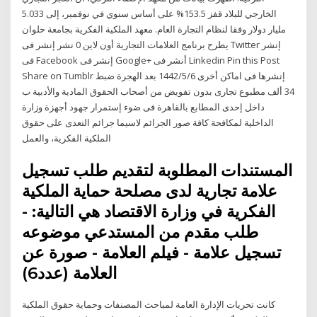
الخارجي للبلاد قفز 153.5% على أساس سنوي في نوفمبر، إلى 5.033
مليار دولار وفقا لنظام التجارة العام. معهد الملكية الفكرية بجامعة حلوان
يطرح برنامج العلامات التجارية أون لاين 0 نشر إنشر فى Twitter إنشر
فى Facebook إنشر فى Google+ أنشر فى Linkedin Pin this Post
Share on Tumblr إنشرها فى اماكن أخرى 6‏‏/5‏‏/1442 بعد الهجرة ضبط
34 ألف مطبوع تجارى بدون تفويض من أصحاب الحقوق المادية والأدبية ب
داخل إحدى المطابع بالقاهرة فى ضوء إستمرار جهود أجهزة وزارة
الداخلية لمكافحة كافة صور الجرائم لاسيما جرائم التعدى على حقوق
الملكية الفكرية، والعمل
المستندات المطلوبة لتقديم طلب تسجيل
علامة تجارية لدى مصلحة حماية الملكية
الفكرية في وزارة الاقتصاد هي التالية: -
طلب مقدم من المستدعي موضوعه
تسجيل علامة - فيلم العلامة - صورة عن
العلامة (عدد6)
كانت تحريات الإدارة العامة لمباحث المصنفات وحماية حقوق الملكية