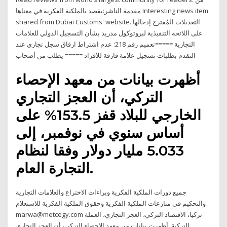
مقدمة الناشر:يقصد بالملكية الفكرية في معناها Interesting news item
shared from Dubai Customs' website. التعديلات المُقترح إدخالها
على اللائحة التنفيذية لبروتوكول مدريد بشأن التسجيل الدولي للعلامات
التجارية =====تعميم رقم 218: عدم اشتراط ارفاق سجل تجاري عند
التقدم بطلبات تسجيل علامة فارقة للافراد ===== يطلب من أصحاب
أظهرت بيانات من معهد الإحصاء
التركي، أن العجز التجاري
الخارجي للبلاد قفز 153.5% على
أساس سنوي في نوفمبر، إلى
5.033 مليار دولار وفقا لنظام
التجارة العام.
جميع دورات الملكية الفكرية وبراءات الاختراع والعلامات التجارية
والتحكيم في منازعات الملكية الفكرية وحقوق الملكية الفكرية للاستعلام
marwa@metcegy.com تركيا، الاقتصاد التركي، العجز التجاري، العملة
التركية. أظهرت بيانات من معهد الإحصاء التركي، أن العجز التجاري